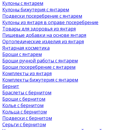
Кулоны с янтарем
Кулоны бижутерия с янтарем
Подвески посеребрение с янтарем
Кулоны из янтаря в оправе посеребрение
Товары для здоровья из янтаря
Пищевые добавки на основе янтаря
Ортопедические изделия из янтаря
Янтарная косметика
Броши с янтарем
Броши ручной работы с янтарем
Броши посеребрение с янтарем
Комплекты из янтаря
Комплекты бижутерия с янтарем
Бернит
Браслеты с бернитом
Броши с бернитом
Колье с бернитом
Кольца с бернитом
Подвески с бернитом
Серьги с бернитом