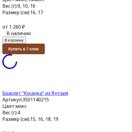
Вес (г):
9, 10, 16
Размер (см):
16, 17
от 1 260
₽
В наличии
В корзину
Купить в 1 клик
Браслет "Кусанка" из Янтаря
Артикул:
3501140215
Цвет:
микс
Вес (г):
4
Размер (см):
15, 16, 18, 19