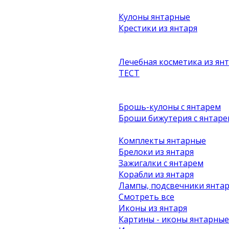
Кулоны янтарные
Крестики из янтаря
Лечебная косметика из ян
ТЕСТ
Брошь-кулоны с янтарем
Броши бижутерия с янтаре
Комплекты янтарные
Брелоки из янтаря
Зажигалки с янтарем
Корабли из янтаря
Лампы, подсвечники янта
Смотреть все
Иконы из янтаря
Картины - иконы янтарные