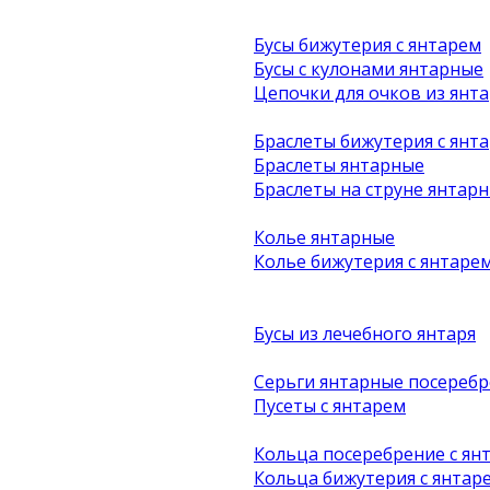
Бусы бижутерия с янтарем
Бусы с кулонами янтарные
Цепочки для очков из янта
Браслеты бижутерия с янт
Браслеты янтарные
Браслеты на струне янтар
Колье янтарные
Колье бижутерия с янтаре
Бусы из лечебного янтаря
Серьги янтарные посеребр
Пусеты с янтарем
Кольца посеребрение с ян
Кольца бижутерия с янтар