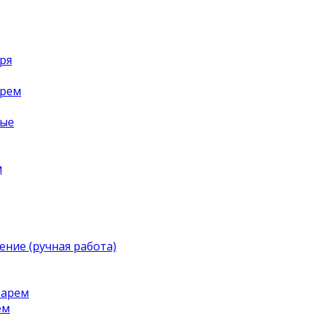
ря
арем
ные
м
ение (ручная работа)
тарем
ем