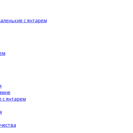
аленькие с янтарем
рем
я
амне
 с янтарем
я
чества