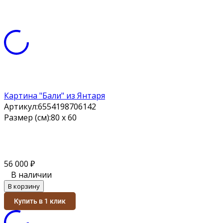
Картина "Бали" из Янтаря
Артикул:
6554198706142
Размер (см):
80 х 60
56 000
₽
В наличии
В корзину
Купить в 1 клик