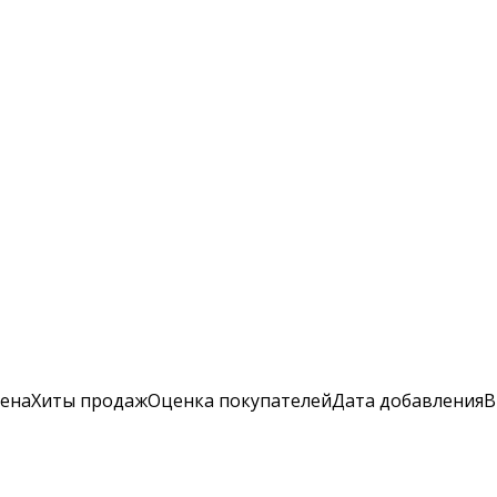
ена
Хиты продаж
Оценка
покупателей
Дата добавления
В