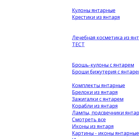
Кулоны янтарные
Крестики из янтаря
Лечебная косметика из ян
ТЕСТ
Брошь-кулоны с янтарем
Броши бижутерия с янтаре
Комплекты янтарные
Брелоки из янтаря
Зажигалки с янтарем
Корабли из янтаря
Лампы, подсвечники янта
Смотреть все
Иконы из янтаря
Картины - иконы янтарные