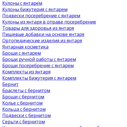
Кулоны с янтарем
Кулоны бижутерия с янтарем
Подвески посеребрение с янтарем
Кулоны из янтаря в оправе посеребрение
Товары для здоровья из янтаря
Пищевые добавки на основе янтаря
Ортопедические изделия из янтаря
Янтарная косметика
Броши с янтарем
Броши ручной работы с янтарем
Броши посеребрение с янтарем
Комплекты из янтаря
Комплекты бижутерия с янтарем
Бернит
Браслеты с бернитом
Броши с бернитом
Колье с бернитом
Кольца с бернитом
Подвески с бернитом
Серьги с бернитом