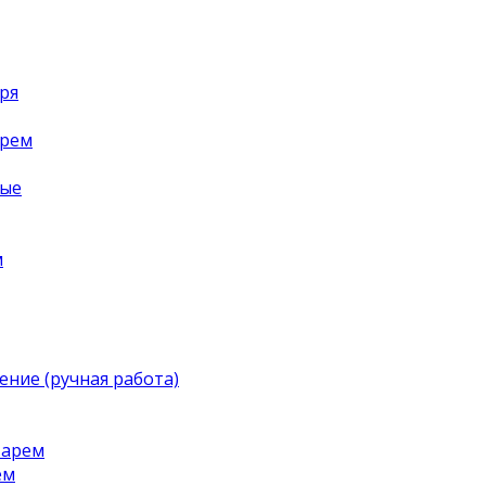
ря
арем
ные
м
ение (ручная работа)
тарем
ем