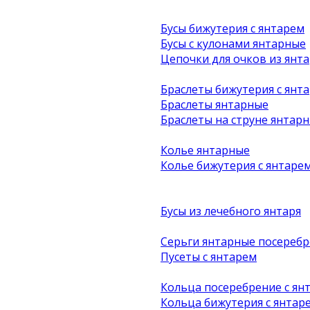
Бусы бижутерия с янтарем
Бусы с кулонами янтарные
Цепочки для очков из янта
Браслеты бижутерия с янт
Браслеты янтарные
Браслеты на струне янтар
Колье янтарные
Колье бижутерия с янтаре
Бусы из лечебного янтаря
Серьги янтарные посеребр
Пусеты с янтарем
Кольца посеребрение с ян
Кольца бижутерия с янтар